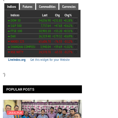
')
POPULAR POSTS
JABALPUR