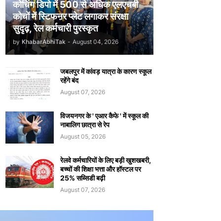
कोचिंग डिपो में 500 से अधिक एलएचबी
कोचों में स्टिफऩर प्लेट लगाकर संरक्षा
सुदृढ़, रेल कर्मचारी पुरस्कृत
by
KhabarAbhiTak
-
August 04, 2026
जबलपुर में कांवड़ यात्रा के कारण स्कूल
रहेंगे बंद
August 07, 2026
विजयनगर के ' एआर कैफे ' में स्कूल की
नाबालिग छात्रा से रेप
August 05, 2026
रेलवे कर्मचारियों के लिए बड़ी खुशखबरी,
बच्चों की शिक्षा भत्ता और हॉस्टल पर
25% सब्सिडी बढ़ी
August 07, 2026