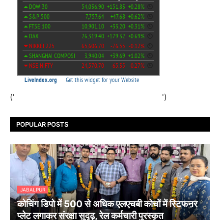
('
')
POPULAR POSTS
JABALPUR
कोचिंग डिपो में 500 से अधिक एलएचबी कोचों में स्टिफऩर
प्लेट लगाकर संरक्षा सुदृढ़, रेल कर्मचारी पुरस्कृत