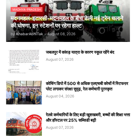
MADHYA-PRADESH
मदनमहल-इटारसी-मदनमहल के बीच डेली नई ट्रेन चलाने
की घोषणा, इन स्टेशनों पर रहेगा हाल्ट
by
KhabarAbhiTak
-
August 08, 2026
जबलपुर में कांवड़ यात्रा के कारण स्कूल रहेंगे बंद
August 07, 2026
कोचिंग डिपो में 500 से अधिक एलएचबी कोचों में स्टिफऩर
प्लेट लगाकर संरक्षा सुदृढ़, रेल कर्मचारी पुरस्कृत
August 04, 2026
रेलवे कर्मचारियों के लिए बड़ी खुशखबरी, बच्चों की शिक्षा भत्ता
और हॉस्टल पर 25% सब्सिडी बढ़ी
August 07, 2026