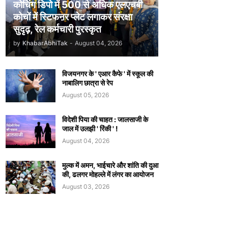
कोचिंग डिपो में 500 से अधिक एलएचबी
कोचों में स्टिफऩर प्लेट लगाकर संरक्षा
सुदृढ़, रेल कर्मचारी पुरस्कृत
by
KhabarAbhiTak
-
August 04, 2026
विजयनगर के ' एआर कैफे ' में स्कूल की
नाबालिग छात्रा से रेप
August 05, 2026
विदेशी पिया की चाहत : जालसाजी के
जाल में उलझी ' रिंकी ' !
August 04, 2026
मुल्क में अमन, भाईचारे और शांति की दुआ
की, ढलगर मोहल्ले में लंगर का आयोजन
August 03, 2026