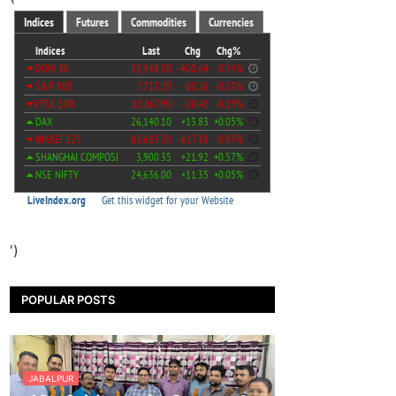
')
POPULAR POSTS
JABALPUR