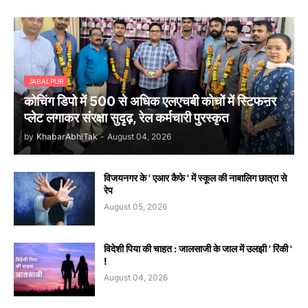
JABALPUR
कोचिंग डिपो में 500 से अधिक एलएचबी कोचों में स्टिफऩर
प्लेट लगाकर संरक्षा सुदृढ़, रेल कर्मचारी पुरस्कृत
by
KhabarAbhiTak
-
August 04, 2026
विजयनगर के ' एआर कैफे ' में स्कूल की नाबालिग छात्रा से
रेप
August 05, 2026
विदेशी पिया की चाहत : जालसाजी के जाल में उलझी ' रिंकी '
!
August 04, 2026