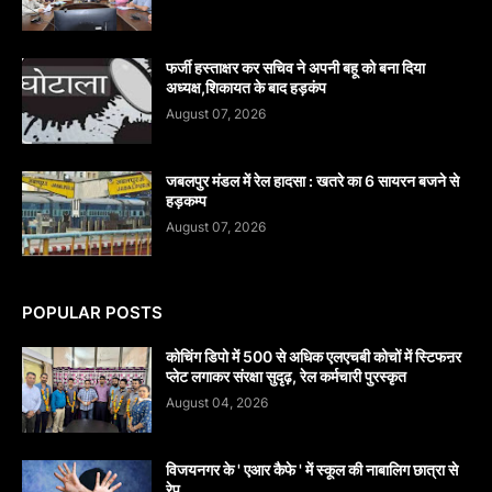
फर्जी हस्ताक्षर कर सचिव ने अपनी बहू को बना दिया
अध्यक्ष,शिकायत के बाद हड़कंप
August 07, 2026
जबलपुर मंडल में रेल हादसा : खतरे का 6 सायरन बजने से
हड़कम्प
August 07, 2026
POPULAR POSTS
कोचिंग डिपो में 500 से अधिक एलएचबी कोचों में स्टिफऩर
प्लेट लगाकर संरक्षा सुदृढ़, रेल कर्मचारी पुरस्कृत
August 04, 2026
विजयनगर के ' एआर कैफे ' में स्कूल की नाबालिग छात्रा से
रेप