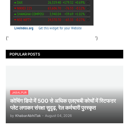
('
')
POPULAR POSTS
JABALPUR
कोचिंग डिपो में 500 से अधिक एलएचबी कोचों में स्टिफऩर
प्लेट लगाकर संरक्षा सुदृढ़, रेल कर्मचारी पुरस्कृत
by
KhabarAbhiTak
-
August 04, 2026