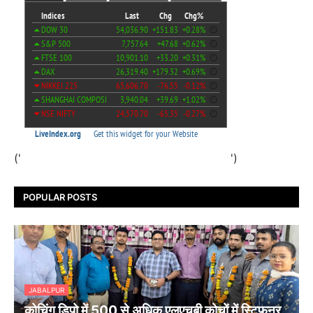
('
')
POPULAR POSTS
JABALPUR
कोचिंग डिपो में 500 से अधिक एलएचबी कोचों में स्टिफऩर