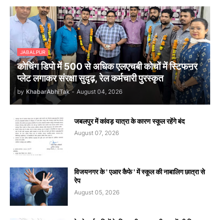
JABALPUR
कोचिंग डिपो में 500 से अधिक एलएचबी कोचों में स्टिफऩर
प्लेट लगाकर संरक्षा सुदृढ़, रेल कर्मचारी पुरस्कृत
by
KhabarAbhiTak
-
August 04, 2026
जबलपुर में कांवड़ यात्रा के कारण स्कूल रहेंगे बंद
August 07, 2026
विजयनगर के ' एआर कैफे ' में स्कूल की नाबालिग छात्रा से
रेप
August 05, 2026