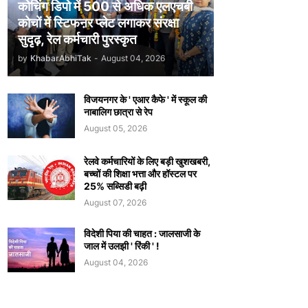
कोचिंग डिपो में 500 से अधिक एलएचबी
कोचों में स्टिफऩर प्लेट लगाकर संरक्षा
सुदृढ़, रेल कर्मचारी पुरस्कृत
by
KhabarAbhiTak
-
August 04, 2026
विजयनगर के ' एआर कैफे ' में स्कूल की
नाबालिग छात्रा से रेप
August 05, 2026
रेलवे कर्मचारियों के लिए बड़ी खुशखबरी,
बच्चों की शिक्षा भत्ता और हॉस्टल पर
25% सब्सिडी बढ़ी
August 07, 2026
विदेशी पिया की चाहत : जालसाजी के
जाल में उलझी ' रिंकी ' !
August 04, 2026