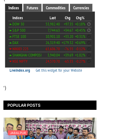
')
POPULAR POSTS
JABALPUR