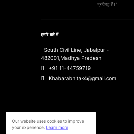
प्रतिबद्ध हैं।"
हमारे बारे में
South Civil Line, Jabalpur -
482001,Madhya Pradesh
+91 11-44759719
Khabarabhitak4@gmail.com
Our website uses cookies to improve
your experience.
Learn more