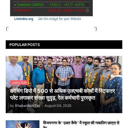
('
')
POPULAR POSTS
JABALPUR
कोचिंग डिपो में 500 से अधिक एलएचबी कोचों में स्टिफऩर
प्लेट लगाकर संरक्षा सुदृढ़, रेल कर्मचारी पुरस्कृत
by
KhabarAbhiTak
-
August 04, 2026
विजयनगर के ' एआर कैफे ' में स्कूल की नाबालिग छात्रा से
रेप