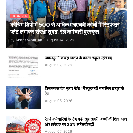
JABALPUR
कोचिंग डिपो में 500 से अधिक एलएचबी कोचों में स्टिफऩर
प्लेट लगाकर संरक्षा सुदृढ़, रेल कर्मचारी पुरस्कृत
by
KhabarAbhiTak
-
August 04, 2026
जबलपुर में कांवड़ यात्रा के कारण स्कूल रहेंगे बंद
August 07, 2026
विजयनगर के ' एआर कैफे ' में स्कूल की नाबालिग छात्रा से
रेप
August 05, 2026
रेलवे कर्मचारियों के लिए बड़ी खुशखबरी, बच्चों की शिक्षा भत्ता
और हॉस्टल पर 25% सब्सिडी बढ़ी
August 07, 2026