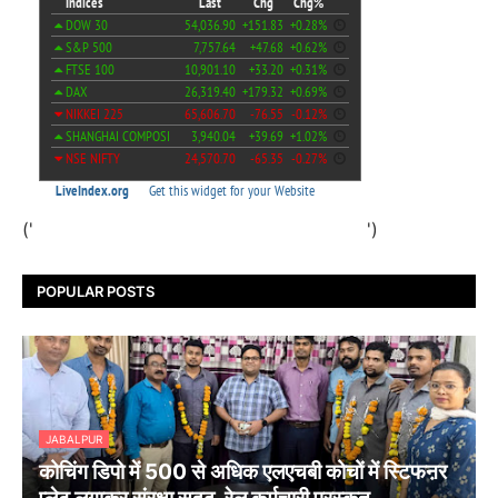
('
')
POPULAR POSTS
JABALPUR
कोचिंग डिपो में 500 से अधिक एलएचबी कोचों में स्टिफऩर