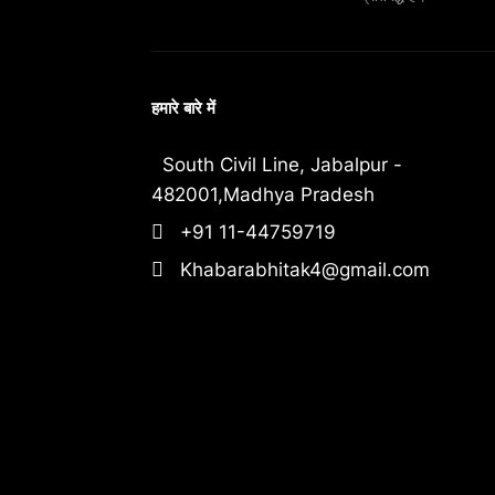
हमारे बारे में
South Civil Line, Jabalpur -
482001,Madhya Pradesh
+91 11-44759719
Khabarabhitak4@gmail.com