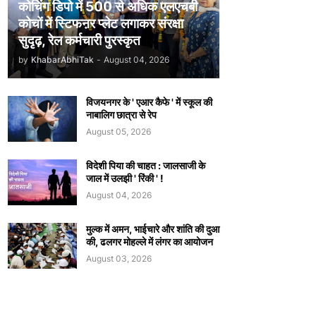
कोचिंग डिपो में 500 से अधिक एलएचबी
कोचों में स्टिफऩर प्लेट लगाकर संरक्षा
सुदृढ़, रेल कर्मचारी पुरस्कृत
by
KhabarAbhiTak
-
August 04, 2026
विजयनगर के ' एआर कैफे ' में स्कूल की
नाबालिग छात्रा से रेप
August 05, 2026
विदेशी पिया की चाहत : जालसाजी के
जाल में उलझी ' रिंकी ' !
August 04, 2026
मुल्क में अमन, भाईचारे और शांति की दुआ
की, ढलगर मोहल्ले में लंगर का आयोजन
August 03, 2026