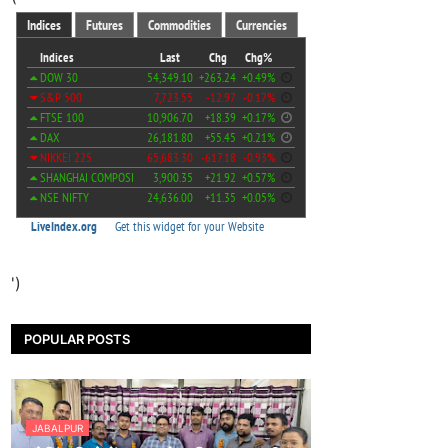
')
POPULAR POSTS
JABALPUR