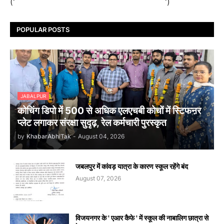
('
')
POPULAR POSTS
JABALPUR
कोचिंग डिपो में 500 से अधिक एलएचबी कोचों में स्टिफऩर
प्लेट लगाकर संरक्षा सुदृढ़, रेल कर्मचारी पुरस्कृत
by
KhabarAbhiTak
-
August 04, 2026
जबलपुर में कांवड़ यात्रा के कारण स्कूल रहेंगे बंद
August 07, 2026
विजयनगर के ' एआर कैफे ' में स्कूल की नाबालिग छात्रा से