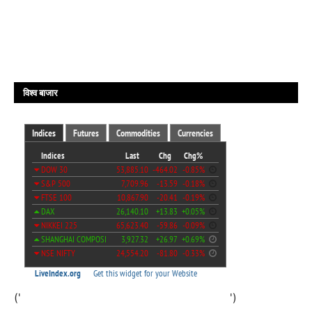
विश्व बाजार
('
')