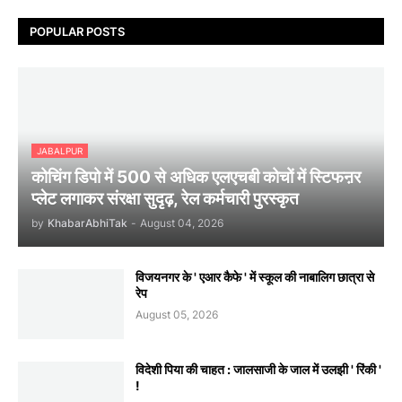
POPULAR POSTS
JABALPUR
कोचिंग डिपो में 500 से अधिक एलएचबी कोचों में स्टिफऩर
प्लेट लगाकर संरक्षा सुदृढ़, रेल कर्मचारी पुरस्कृत
by
KhabarAbhiTak
-
August 04, 2026
विजयनगर के ' एआर कैफे ' में स्कूल की नाबालिग छात्रा से
रेप
August 05, 2026
विदेशी पिया की चाहत : जालसाजी के जाल में उलझी ' रिंकी '
!