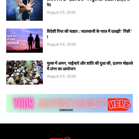
रेप
August 05, 2026
विदेशी पिया की चाहत : जालसाजी के जाल में उलझी ' रिंकी '
!
August 04, 2026
मुल्क में अमन, भाईचारे और शांति की दुआ की, ढलगर मोहल्ले
में लंगर का आयोजन
August 03, 2026