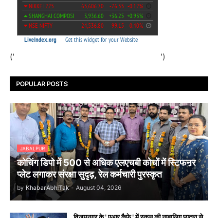
('
')
POPULAR POSTS
JABALPUR
कोचिंग डिपो में 500 से अधिक एलएचबी कोचों में स्टिफऩर
प्लेट लगाकर संरक्षा सुदृढ़, रेल कर्मचारी पुरस्कृत
by
KhabarAbhiTak
-
August 04, 2026
विजयनगर के ' एआर कैफे ' में स्कूल की नाबालिग छात्रा से