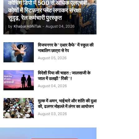
कोचिंग डिपो में 500 से अधिक एलएचबी
कोचों में स्टिफऩर प्लेट लगाकर संरक्षा
सुदृढ़, रेल कर्मचारी पुरस्कृत
by
KhabarAbhiTak
-
August 04, 2026
विजयनगर के ' एआर कैफे ' में स्कूल की
नाबालिग छात्रा से रेप
August 05, 2026
विदेशी पिया की चाहत : जालसाजी के
जाल में उलझी ' रिंकी ' !
August 04, 2026
मुल्क में अमन, भाईचारे और शांति की दुआ
की, ढलगर मोहल्ले में लंगर का आयोजन
August 03, 2026