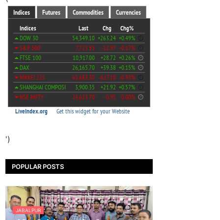
')
POPULAR POSTS
JABALPUR