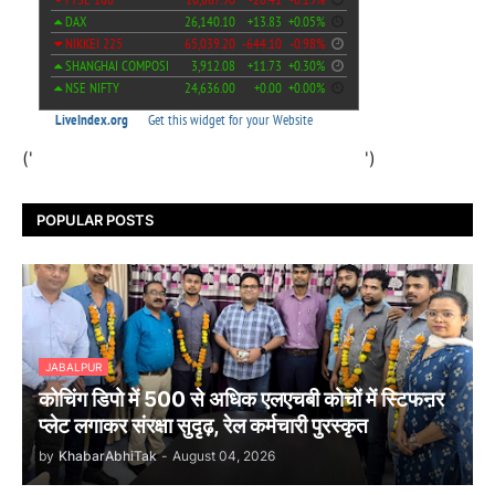
('
')
POPULAR POSTS
JABALPUR
कोचिंग डिपो में 500 से अधिक एलएचबी कोचों में स्टिफऩर
प्लेट लगाकर संरक्षा सुदृढ़, रेल कर्मचारी पुरस्कृत
by
KhabarAbhiTak
-
August 04, 2026