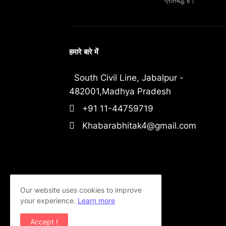
प्रतिबद्ध हैं।"
हमारे बारे में
South Civil Line, Jabalpur -
482001,Madhya Pradesh
+91 11-44759719
Khabarabhitak4@gmail.com
Our website uses cookies to improve
your experience.
Learn more
Accept !