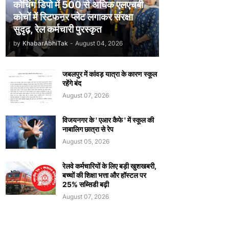
कोचिंग डिपो में 500 से अधिक एलएचबी
कोचों में स्टिफऩर प्लेट लगाकर संरक्षा
सुदृढ़, रेल कर्मचारी पुरस्कृत
by
KhabarAbhiTak
-
August 04, 2026
जबलपुर में कांवड़ यात्रा के कारण स्कूल
रहेंगे बंद
August 07, 2026
विजयनगर के ' एआर कैफे ' में स्कूल की
नाबालिग छात्रा से रेप
August 05, 2026
रेलवे कर्मचारियों के लिए बड़ी खुशखबरी,
बच्चों की शिक्षा भत्ता और हॉस्टल पर
25% सब्सिडी बढ़ी
August 07, 2026