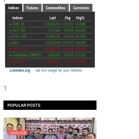
')
POPULAR POSTS
JABALPUR