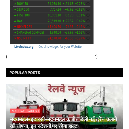
('
')
POPULAR POSTS
MADHYA-PRADESH
मदनमहल-इटारसी-मदनमहल के बीच डेली नई ट्रेन चलाने
की घोषणा, इन स्टेशनों पर रहेगा हाल्ट