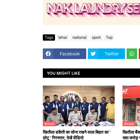
Tags
bihar
national
sport
Top
Facebook
Twitter
YOU MIGHT LIKE
BIHAR
BIHAR
खितौला डकैती का सोना रखने वाला बिहार का '
खितौला बैंक
छोटू ' गिरफ्तार, देखें वीडियो
सवा करोड़ स