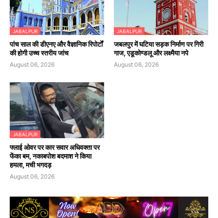
JABALPUR
JABALPUR
पांच साल की डीएनए और वैज्ञानिक रिपोर्टों
जबलपुर में घटिया सड़क निर्माण पर गिरी
की होगी उच्च स्तरीय जांच
गाज, एडूकोण्डलू और लक्ष्मैया नपे
August 06, 2026
August 06, 2026
JABALPUR
फ्लाई ओवर पर कार सवार अधिवक्ता पर
फेंका बम, नकाबपोश बदमाश ने किया
हमला, मची भगदड़
August 06, 2026