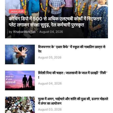
JABALPUR
कोचिंग डिपो में 500 से अधिक एलएचबी कोचों में स्टिफऩर
प्लेट लगाकर संरक्षा सुदृढ़, रेल कर्मचारी पुरस्कृत
by
KhabarAbhiTak
-
August 04, 2026
विजयनगर के ' एआर कैफे ' में स्कूल की नाबालिग छात्रा से
रेप
August 05, 2026
विदेशी पिया की चाहत : जालसाजी के जाल में उलझी ' रिंकी '
!
August 04, 2026
मुल्क में अमन, भाईचारे और शांति की दुआ की, ढलगर मोहल्ले
में लंगर का आयोजन
August 03, 2026