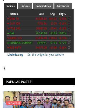
')
POPULAR POSTS
JABALPUR