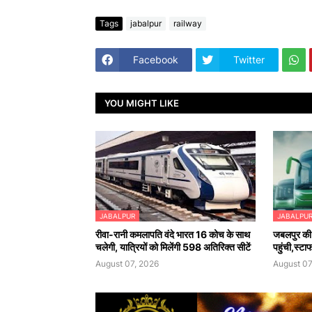
Tags
jabalpur
railway
Facebook
Twitter
YOU MIGHT LIKE
JABALPUR
JABALPU
रीवा-रानी कमलापति वंदे भारत 16 कोच के साथ
जबलपुर की 
चलेगी, यात्रियों को मिलेंगी 598 अतिरिक्त सीटें
पहुंची,स्टा
August 07, 2026
August 07