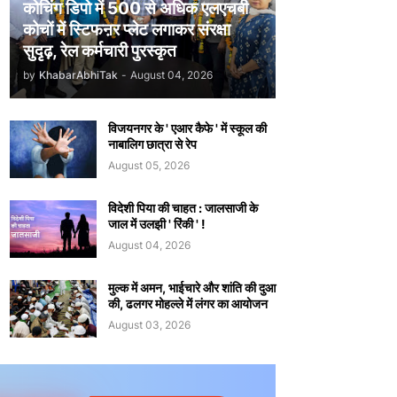
कोचिंग डिपो में 500 से अधिक एलएचबी
कोचों में स्टिफऩर प्लेट लगाकर संरक्षा
सुदृढ़, रेल कर्मचारी पुरस्कृत
by
KhabarAbhiTak
-
August 04, 2026
विजयनगर के ' एआर कैफे ' में स्कूल की
नाबालिग छात्रा से रेप
August 05, 2026
विदेशी पिया की चाहत : जालसाजी के
जाल में उलझी ' रिंकी ' !
August 04, 2026
मुल्क में अमन, भाईचारे और शांति की दुआ
की, ढलगर मोहल्ले में लंगर का आयोजन
August 03, 2026