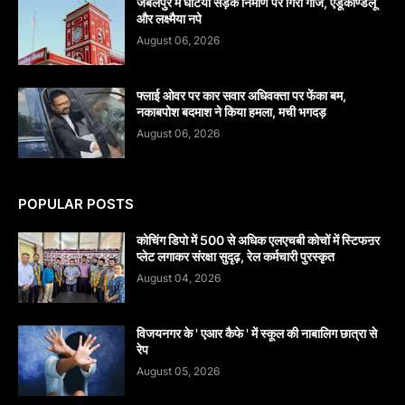
जबलपुर में घटिया सड़क निर्माण पर गिरी गाज, एडूकोण्डलू
और लक्ष्मैया नपे
August 06, 2026
फ्लाई ओवर पर कार सवार अधिवक्ता पर फेंका बम,
नकाबपोश बदमाश ने किया हमला, मची भगदड़
August 06, 2026
POPULAR POSTS
कोचिंग डिपो में 500 से अधिक एलएचबी कोचों में स्टिफऩर
प्लेट लगाकर संरक्षा सुदृढ़, रेल कर्मचारी पुरस्कृत
August 04, 2026
विजयनगर के ' एआर कैफे ' में स्कूल की नाबालिग छात्रा से
रेप
August 05, 2026