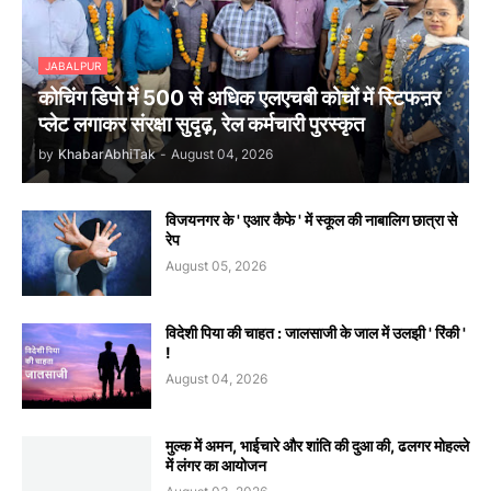
JABALPUR
कोचिंग डिपो में 500 से अधिक एलएचबी कोचों में स्टिफऩर
प्लेट लगाकर संरक्षा सुदृढ़, रेल कर्मचारी पुरस्कृत
by
KhabarAbhiTak
-
August 04, 2026
विजयनगर के ' एआर कैफे ' में स्कूल की नाबालिग छात्रा से
रेप
August 05, 2026
विदेशी पिया की चाहत : जालसाजी के जाल में उलझी ' रिंकी '
!
August 04, 2026
मुल्क में अमन, भाईचारे और शांति की दुआ की, ढलगर मोहल्ले
में लंगर का आयोजन