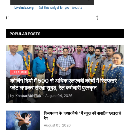
('
')
POPULAR POSTS
JABALPUR
कोचिंग डिपो में 500 से अधिक एलएचबी कोचों में स्टिफऩर
प्लेट लगाकर संरक्षा सुदृढ़, रेल कर्मचारी पुरस्कृत
by
KhabarAbhiTak
-
August 04, 2026
विजयनगर के ' एआर कैफे ' में स्कूल की नाबालिग छात्रा से
रेप
August 05, 2026