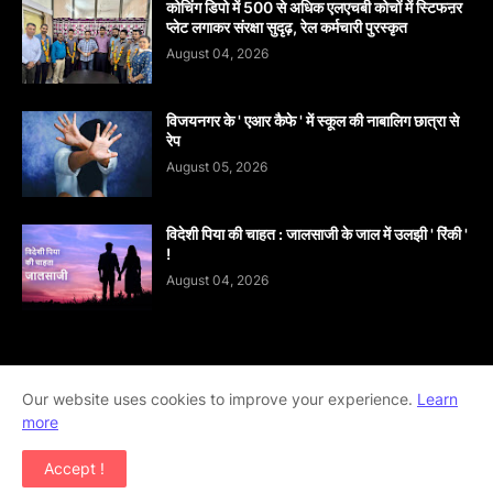
कोचिंग डिपो में 500 से अधिक एलएचबी कोचों में स्टिफऩर
प्लेट लगाकर संरक्षा सुदृढ़, रेल कर्मचारी पुरस्कृत
August 04, 2026
विजयनगर के ' एआर कैफे ' में स्कूल की नाबालिग छात्रा से
रेप
August 05, 2026
विदेशी पिया की चाहत : जालसाजी के जाल में उलझी ' रिंकी '
!
August 04, 2026
Our website uses cookies to improve your experience.
Learn
Home
About
contact-us
Disclaimer
more
Privacy-Policy
Terms-And-Conditions
Accept !
Copyright ©
2026
khabar abhi tak