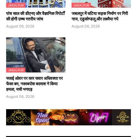
JABALPUR
JABALPUR
पांच साल की डीएनए और वैज्ञानिक रिपोर्टों
जबलपुर में घटिया सड़क निर्माण पर गिरी
की होगी उच्च स्तरीय जांच
गाज, एडूकोण्डलू और लक्ष्मैया नपे
August 06, 2026
August 06, 2026
JABALPUR
फ्लाई ओवर पर कार सवार अधिवक्ता पर
फेंका बम, नकाबपोश बदमाश ने किया
हमला, मची भगदड़
August 06, 2026