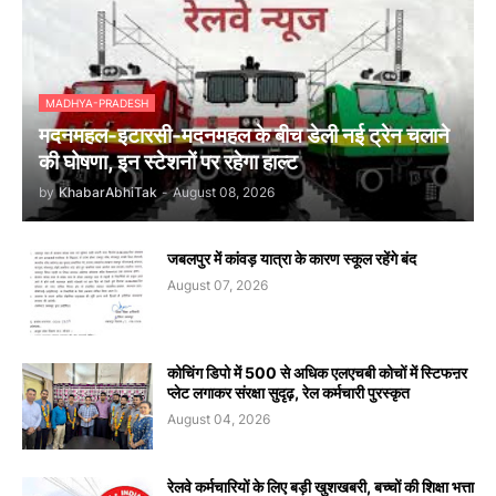
MADHYA-PRADESH
मदनमहल-इटारसी-मदनमहल के बीच डेली नई ट्रेन चलाने
की घोषणा, इन स्टेशनों पर रहेगा हाल्ट
by
KhabarAbhiTak
-
August 08, 2026
जबलपुर में कांवड़ यात्रा के कारण स्कूल रहेंगे बंद
August 07, 2026
कोचिंग डिपो में 500 से अधिक एलएचबी कोचों में स्टिफऩर
प्लेट लगाकर संरक्षा सुदृढ़, रेल कर्मचारी पुरस्कृत
August 04, 2026
रेलवे कर्मचारियों के लिए बड़ी खुशखबरी, बच्चों की शिक्षा भत्ता