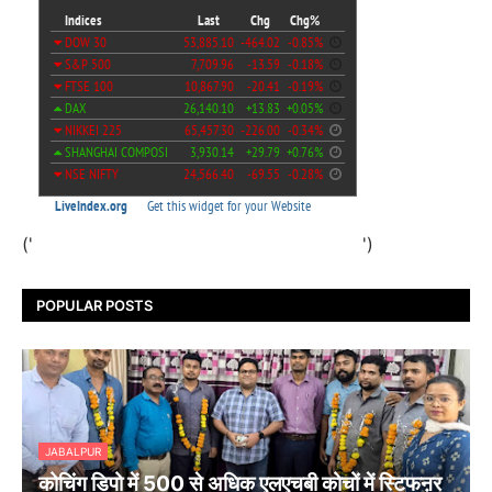
('
')
POPULAR POSTS
JABALPUR
कोचिंग डिपो में 500 से अधिक एलएचबी कोचों में स्टिफऩर