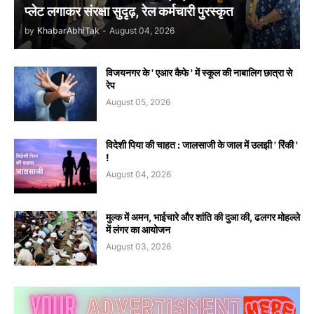
प्लेट लगाकर संरक्षा सुदृढ़, रेल कर्मचारी पुरस्कृत
by
KhabarAbhiTak
-
August 04, 2026
विजयनगर के ' एआर कैफे ' में स्कूल की नाबालिग छात्रा से
रेप
August 05, 2026
विदेशी पिया की चाहत : जालसाजी के जाल में उलझी ' रिंकी '
!
August 04, 2026
मुल्क में अमन, भाईचारे और शांति की दुआ की, ढलगर मोहल्ले
में लंगर का आयोजन
August 03, 2026