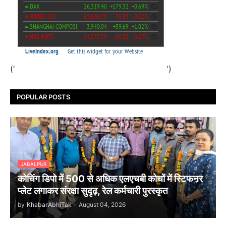
('
')
POPULAR POSTS
JABALPUR
कोचिंग डिपो में 500 से अधिक एलएचबी कोचों में स्टिफऩर
प्लेट लगाकर संरक्षा सुदृढ़, रेल कर्मचारी पुरस्कृत
by
KhabarAbhiTak
-
August 04, 2026