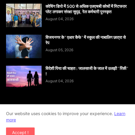
कोचिंग डिपो में 500 से अधिक एलएचबी कोचों में स्टिफऩर
प्लेट लगाकर संरक्षा सुदृढ़, रेल कर्मचारी पुरस्कृत
August 04, 2026
विजयनगर के ' एआर कैफे ' में स्कूल की नाबालिग छात्रा से
रेप
August 05, 2026
विदेशी पिया की चाहत : जालसाजी के जाल में उलझी ' रिंकी '
!
August 04, 2026
Home
About
contact-us
Disclaimer
Our website uses cookies to improve your experience.
Learn
more
Privacy-Policy
Terms-And-Conditions
Accept !
Copyright ©
2026
khabar abhi tak