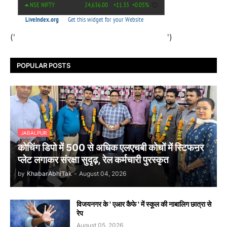
('
')
POPULAR POSTS
JABALPUR
कोचिंग डिपो में 500 से अधिक एलएचबी कोचों में स्टिफऩर
प्लेट लगाकर संरक्षा सुदृढ़, रेल कर्मचारी पुरस्कृत
by
KhabarAbhiTak
-
August 04, 2026
विजयनगर के ' एआर कैफे ' में स्कूल की नाबालिग छात्रा से
रेप
August 05, 2026