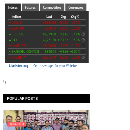
')
POPULAR POSTS
JABALPUR