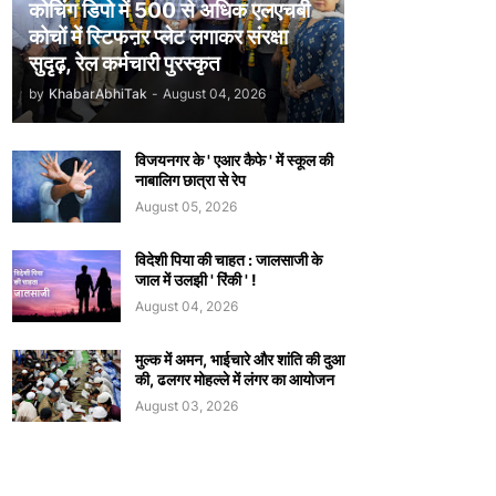
कोचिंग डिपो में 500 से अधिक एलएचबी
कोचों में स्टिफऩर प्लेट लगाकर संरक्षा
सुदृढ़, रेल कर्मचारी पुरस्कृत
by
KhabarAbhiTak
-
August 04, 2026
विजयनगर के ' एआर कैफे ' में स्कूल की
नाबालिग छात्रा से रेप
August 05, 2026
विदेशी पिया की चाहत : जालसाजी के
जाल में उलझी ' रिंकी ' !
August 04, 2026
मुल्क में अमन, भाईचारे और शांति की दुआ
की, ढलगर मोहल्ले में लंगर का आयोजन
August 03, 2026