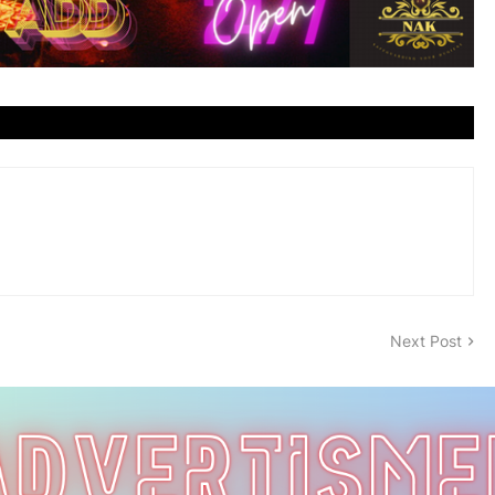
Next Post