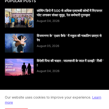
POPULAR POSTS
कोचिंग डिपो में 500 से अधिक एलएचबी कोचों में स्टिफऩर
प्लेट लगाकर संरक्षा सुदृढ़, रेल कर्मचारी पुरस्कृत
August 04, 2026
विजयनगर के ' एआर कैफे ' में स्कूल की नाबालिग छात्रा से
रेप
August 05, 2026
विदेशी पिया की चाहत : जालसाजी के जाल में उलझी ' रिंकी '
!
August 04, 2026
Home
About
contact-us
Disclaimer
Our website uses cookies to improve your experience.
Learn
more
Privacy-Policy
Terms-And-Conditions