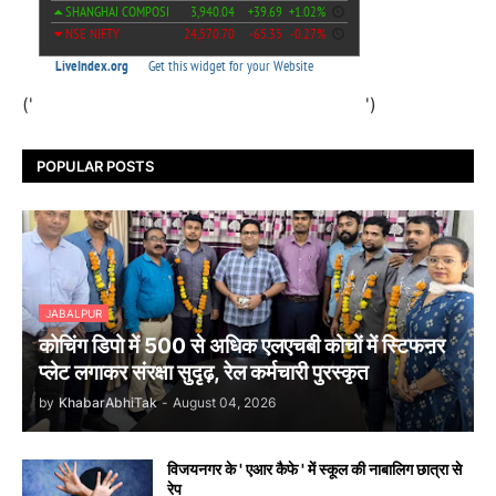
('
')
POPULAR POSTS
JABALPUR
कोचिंग डिपो में 500 से अधिक एलएचबी कोचों में स्टिफऩर
प्लेट लगाकर संरक्षा सुदृढ़, रेल कर्मचारी पुरस्कृत
by
KhabarAbhiTak
-
August 04, 2026
विजयनगर के ' एआर कैफे ' में स्कूल की नाबालिग छात्रा से
रेप