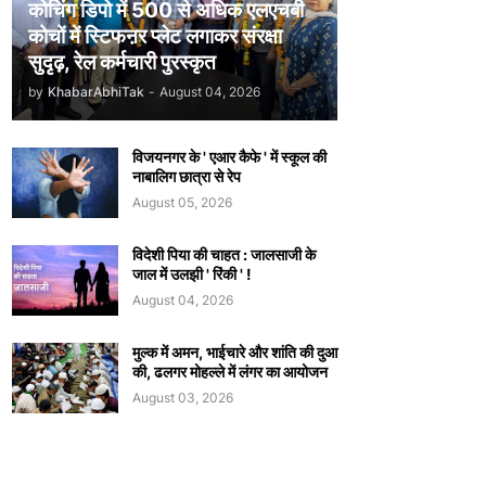
कोचिंग डिपो में 500 से अधिक एलएचबी
कोचों में स्टिफऩर प्लेट लगाकर संरक्षा
सुदृढ़, रेल कर्मचारी पुरस्कृत
by
KhabarAbhiTak
-
August 04, 2026
विजयनगर के ' एआर कैफे ' में स्कूल की
नाबालिग छात्रा से रेप
August 05, 2026
विदेशी पिया की चाहत : जालसाजी के
जाल में उलझी ' रिंकी ' !
August 04, 2026
मुल्क में अमन, भाईचारे और शांति की दुआ
की, ढलगर मोहल्ले में लंगर का आयोजन
August 03, 2026