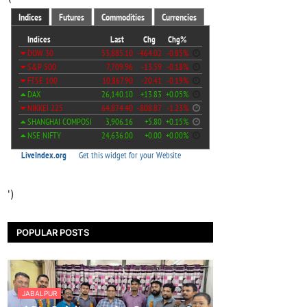
')
POPULAR POSTS
JABALPUR