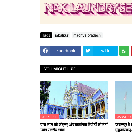
Tags
jabalpur
madhya pradesh
Facebook
Twitter
YOU MIGHT LIKE
JABALPUR
JABALPU
पांच साल की डीएनए और वैज्ञानिक रिपोर्टों की होगी
जबलपुर में
उच्च स्तरीय जांच
एडूकोण्डलू औ