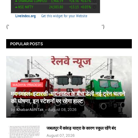
('
')
POPULAR POSTS
MADHYA-PRADESH
मदनमहल-इटारसी-मदनमहल के बीच डेली नई ट्रेन चलाने
की घोषणा, इन स्टेशनों पर रहेगा हाल्ट
by
KhabarAbhiTak
-
August 08, 2026
जबलपुर में कांवड़ यात्रा के कारण स्कूल रहेंगे बंद
August 07, 2026