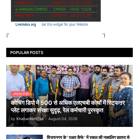
('
')
POPULAR POSTS
JABALPUR
कोचिंग डिपो में 500 से अधिक एलएचबी कोचों में स्टिफऩर
प्लेट लगाकर संरक्षा सुदृढ़, रेल कर्मचारी पुरस्कृत
by
KhabarAbhiTak
-
August 04, 2026
विजयनगर के ' एआर कैफे ' में स्कूल की नाबालिग छात्रा से