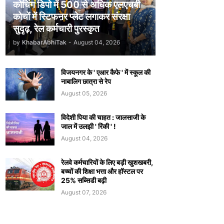
कोचिंग डिपो में 500 से अधिक एलएचबी
कोचों में स्टिफऩर प्लेट लगाकर संरक्षा
सुदृढ़, रेल कर्मचारी पुरस्कृत
by
KhabarAbhiTak
-
August 04, 2026
विजयनगर के ' एआर कैफे ' में स्कूल की
नाबालिग छात्रा से रेप
August 05, 2026
विदेशी पिया की चाहत : जालसाजी के
जाल में उलझी ' रिंकी ' !
August 04, 2026
रेलवे कर्मचारियों के लिए बड़ी खुशखबरी,
बच्चों की शिक्षा भत्ता और हॉस्टल पर
25% सब्सिडी बढ़ी
August 07, 2026