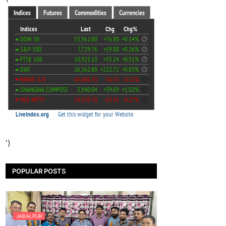
')
POPULAR POSTS
JABALPUR