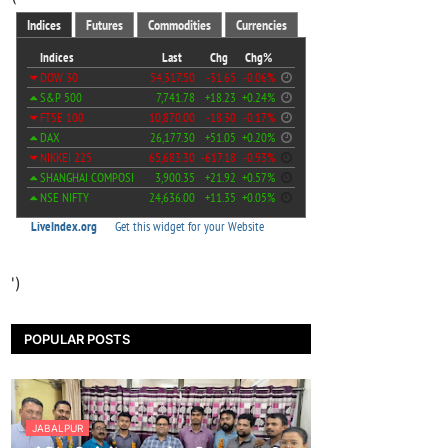
')
POPULAR POSTS
JABALPUR