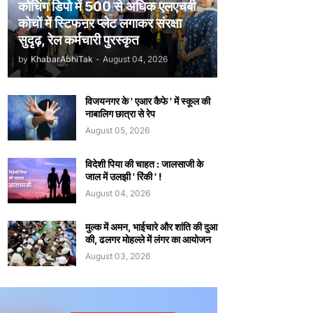
कोचिंग डिपो में 500 से अधिक एलएचबी
कोचों में स्टिफऩर प्लेट लगाकर संरक्षा
सुदृढ़, रेल कर्मचारी पुरस्कृत
by
KhabarAbhiTak
-
August 04, 2026
विजयनगर के ' एआर कैफे ' में स्कूल की
नाबालिग छात्रा से रेप
August 05, 2026
विदेशी पिया की चाहत : जालसाजी के
जाल में उलझी ' रिंकी ' !
August 04, 2026
मुल्क में अमन, भाईचारे और शांति की दुआ
की, ढलगर मोहल्ले में लंगर का आयोजन
August 03, 2026