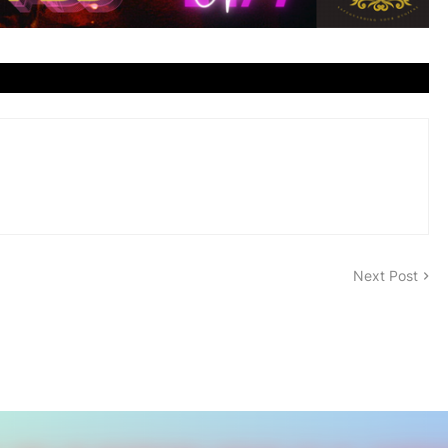
Next Post