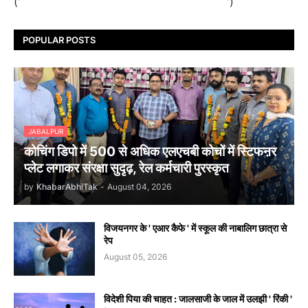
('
')
POPULAR POSTS
JABALPUR
कोचिंग डिपो में 500 से अधिक एलएचबी कोचों में स्टिफऩर
प्लेट लगाकर संरक्षा सुदृढ़, रेल कर्मचारी पुरस्कृत
by
KhabarAbhiTak
-
August 04, 2026
विजयनगर के ' एआर कैफे ' में स्कूल की नाबालिग छात्रा से
रेप
August 05, 2026
विदेशी पिया की चाहत : जालसाजी के जाल में उलझी ' रिंकी '