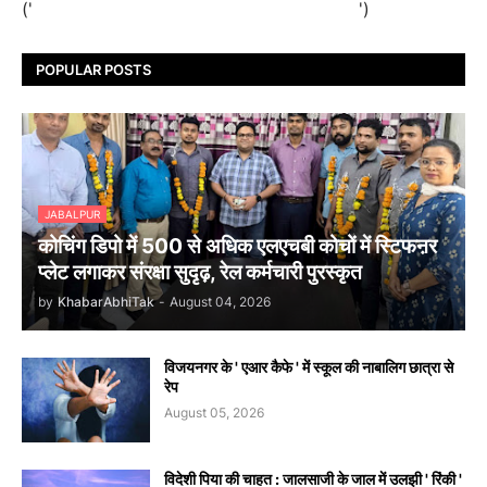
('
')
POPULAR POSTS
JABALPUR
कोचिंग डिपो में 500 से अधिक एलएचबी कोचों में स्टिफऩर
प्लेट लगाकर संरक्षा सुदृढ़, रेल कर्मचारी पुरस्कृत
by
KhabarAbhiTak
-
August 04, 2026
विजयनगर के ' एआर कैफे ' में स्कूल की नाबालिग छात्रा से
रेप
August 05, 2026
विदेशी पिया की चाहत : जालसाजी के जाल में उलझी ' रिंकी '