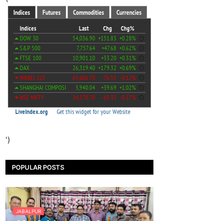
')
POPULAR POSTS
JABALPUR