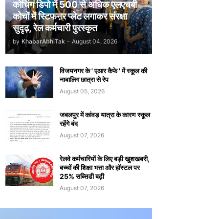
कोचिंग डिपो में 500 से अधिक एलएचबी
कोचों में स्टिफऩर प्लेट लगाकर संरक्षा
सुदृढ़, रेल कर्मचारी पुरस्कृत
by
KhabarAbhiTak
-
August 04, 2026
विजयनगर के ' एआर कैफे ' में स्कूल की
नाबालिग छात्रा से रेप
August 05, 2026
जबलपुर में कांवड़ यात्रा के कारण स्कूल
रहेंगे बंद
August 07, 2026
रेलवे कर्मचारियों के लिए बड़ी खुशखबरी,
बच्चों की शिक्षा भत्ता और हॉस्टल पर
25% सब्सिडी बढ़ी
August 07, 2026