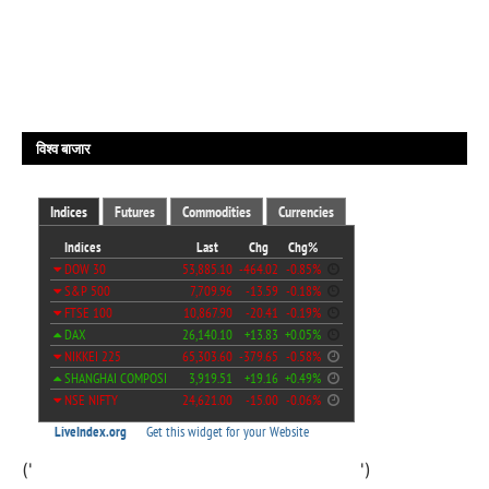
विश्व बाजार
('
')