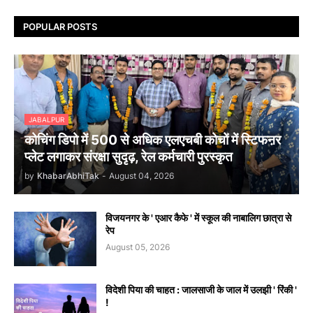
POPULAR POSTS
JABALPUR
कोचिंग डिपो में 500 से अधिक एलएचबी कोचों में स्टिफऩर
प्लेट लगाकर संरक्षा सुदृढ़, रेल कर्मचारी पुरस्कृत
by
KhabarAbhiTak
-
August 04, 2026
विजयनगर के ' एआर कैफे ' में स्कूल की नाबालिग छात्रा से
रेप
August 05, 2026
विदेशी पिया की चाहत : जालसाजी के जाल में उलझी ' रिंकी '
!