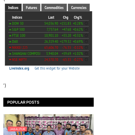
')
POPULAR POSTS
JABALPUR