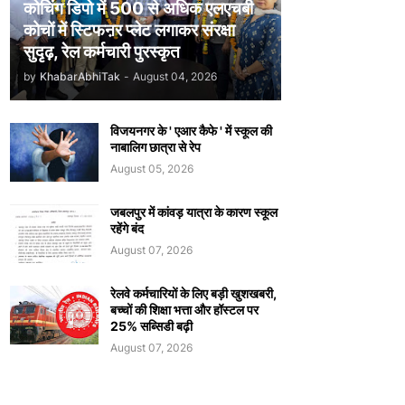
कोचिंग डिपो में 500 से अधिक एलएचबी
कोचों में स्टिफऩर प्लेट लगाकर संरक्षा
सुदृढ़, रेल कर्मचारी पुरस्कृत
by
KhabarAbhiTak
-
August 04, 2026
विजयनगर के ' एआर कैफे ' में स्कूल की
नाबालिग छात्रा से रेप
August 05, 2026
जबलपुर में कांवड़ यात्रा के कारण स्कूल
रहेंगे बंद
August 07, 2026
रेलवे कर्मचारियों के लिए बड़ी खुशखबरी,
बच्चों की शिक्षा भत्ता और हॉस्टल पर
25% सब्सिडी बढ़ी
August 07, 2026