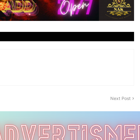
Next Post