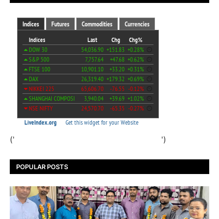
('
')
POPULAR POSTS