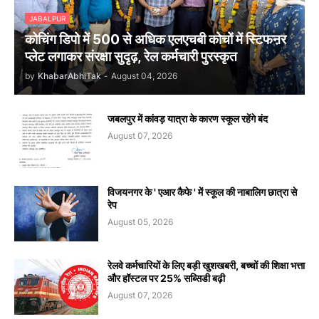
JABALPUR
कोचिंग डिपो में 500 से अधिक एलएचबी कोचों में स्टिफऩर
प्लेट लगाकर संरक्षा सुदृढ़, रेल कर्मचारी पुरस्कृत
by
KhabarAbhiTak
-
August 04, 2026
जबलपुर में कांवड़ यात्रा के कारण स्कूल रहेंगे बंद
August 07, 2026
विजयनगर के ' एआर कैफे ' में स्कूल की नाबालिग छात्रा से
रेप
August 05, 2026
रेलवे कर्मचारियों के लिए बड़ी खुशखबरी, बच्चों की शिक्षा भत्ता
और हॉस्टल पर 25% सब्सिडी बढ़ी
August 07, 2026