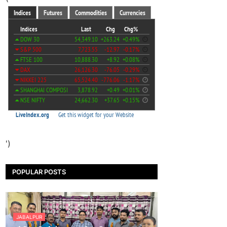
')
POPULAR POSTS
JABALPUR