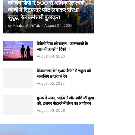
कोचिंग डिपो में 500 से अधिक एलएचबी
कोचों में स्टिफऩर प्लेट लगाकर संरक्षा
सुदृढ़, रेल कर्मचारी पुरस्कृत
by
KhabarAbhiTak
-
August 04, 2026
विदेशी पिया की चाहत : जालसाजी के
जाल में उलझी ' रिंकी ' !
August 04, 2026
विजयनगर के ' एआर कैफे ' में स्कूल की
नाबालिग छात्रा से रेप
August 05, 2026
मुल्क में अमन, भाईचारे और शांति की दुआ
की, ढलगर मोहल्ले में लंगर का आयोजन
August 03, 2026