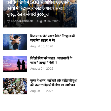
कोचिंग डिपो में 500 से अधिक एलएचबी
कोचों में स्टिफऩर प्लेट लगाकर संरक्षा
सुदृढ़, रेल कर्मचारी पुरस्कृत
by
KhabarAbhiTak
-
August 04, 2026
विजयनगर के ' एआर कैफे ' में स्कूल की
नाबालिग छात्रा से रेप
August 05, 2026
विदेशी पिया की चाहत : जालसाजी के
जाल में उलझी ' रिंकी ' !
August 04, 2026
मुल्क में अमन, भाईचारे और शांति की दुआ
की, ढलगर मोहल्ले में लंगर का आयोजन
August 03, 2026