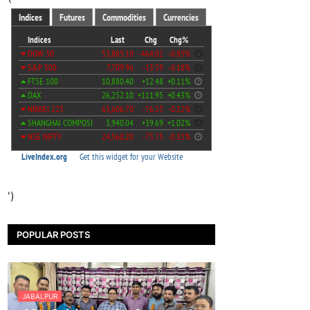
')
POPULAR POSTS
JABALPUR