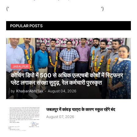
('
')
POPULAR POSTS
JABALPUR
कोचिंग डिपो में 500 से अधिक एलएचबी कोचों में स्टिफऩर
प्लेट लगाकर संरक्षा सुदृढ़, रेल कर्मचारी पुरस्कृत
by
KhabarAbhiTak
-
August 04, 2026
जबलपुर में कांवड़ यात्रा के कारण स्कूल रहेंगे बंद
August 07, 2026