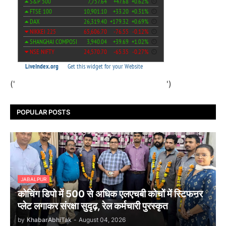
('
')
POPULAR POSTS
JABALPUR
कोचिंग डिपो में 500 से अधिक एलएचबी कोचों में स्टिफऩर
प्लेट लगाकर संरक्षा सुदृढ़, रेल कर्मचारी पुरस्कृत
by
KhabarAbhiTak
-
August 04, 2026