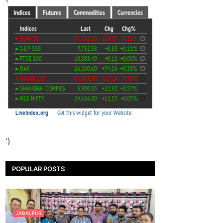
')
POPULAR POSTS
JABALPUR