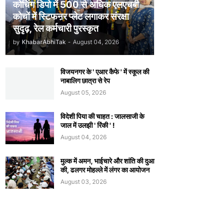
कोचिंग डिपो में 500 से अधिक एलएचबी
कोचों में स्टिफऩर प्लेट लगाकर संरक्षा
सुदृढ़, रेल कर्मचारी पुरस्कृत
by
KhabarAbhiTak
-
August 04, 2026
विजयनगर के ' एआर कैफे ' में स्कूल की
नाबालिग छात्रा से रेप
August 05, 2026
विदेशी पिया की चाहत : जालसाजी के
जाल में उलझी ' रिंकी ' !
August 04, 2026
मुल्क में अमन, भाईचारे और शांति की दुआ
की, ढलगर मोहल्ले में लंगर का आयोजन
August 03, 2026