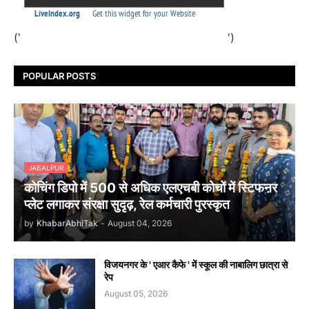
('
')
POPULAR POSTS
JABALPUR
कोचिंग डिपो में 500 से अधिक एलएचबी कोचों में स्टिफऩर
प्लेट लगाकर संरक्षा सुदृढ़, रेल कर्मचारी पुरस्कृत
by
KhabarAbhiTak
-
August 04, 2026
विजयनगर के ' एआर कैफे ' में स्कूल की नाबालिग छात्रा से
रेप
August 05, 2026