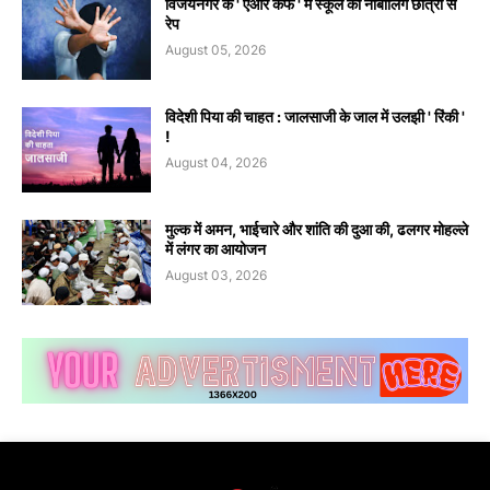
विजयनगर के ' एआर कैफे ' में स्कूल की नाबालिग छात्रा से
रेप
August 05, 2026
विदेशी पिया की चाहत : जालसाजी के जाल में उलझी ' रिंकी '
!
August 04, 2026
मुल्क में अमन, भाईचारे और शांति की दुआ की, ढलगर मोहल्ले
में लंगर का आयोजन
August 03, 2026