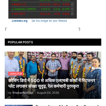
('
')
POPULAR POSTS
JABALPUR
कोचिंग डिपो में 500 से अधिक एलएचबी कोचों में स्टिफऩर
प्लेट लगाकर संरक्षा सुदृढ़, रेल कर्मचारी पुरस्कृत
by
KhabarAbhiTak
-
August 04, 2026