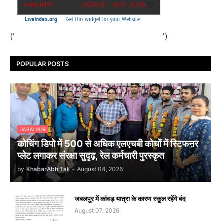
('
')
POPULAR POSTS
JABALPUR
कोचिंग डिपो में 500 से अधिक एलएचबी कोचों में स्टिफऩर
प्लेट लगाकर संरक्षा सुदृढ़, रेल कर्मचारी पुरस्कृत
by
KhabarAbhiTak
-
August 04, 2026
जबलपुर में कांवड़ यात्रा के कारण स्कूल रहेंगे बंद
August 07, 2026